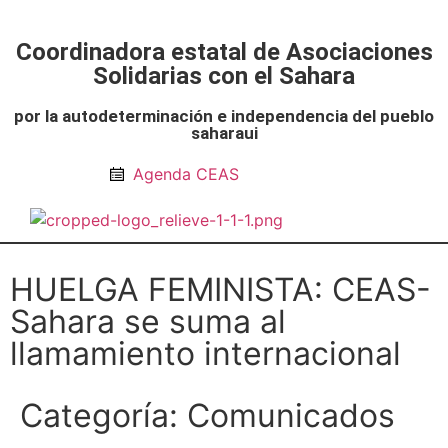
Coordinadora estatal de Asociaciones
Solidarias con el Sahara
por la autodeterminación e independencia del pueblo
saharaui
Agenda CEAS
Noticias Entidades
Prensa y Recursos
Vacaciones en Paz
Presos políticos
Todos los artículos
Intranet de CEAS-Sahara
HUELGA FEMINISTA: CEAS-
Sahara se suma al
llamamiento internacional
Categoría:
Comunicados