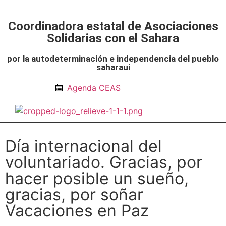
Coordinadora estatal de Asociaciones
Solidarias con el Sahara
por la autodeterminación e independencia del pueblo
saharaui
Agenda CEAS
Noticias Entidades
Prensa y Recursos
Vacaciones en Paz
Presos políticos
Todos los artículos
Intranet de CEAS-Sahara
Día internacional del
voluntariado. Gracias, por
hacer posible un sueño,
gracias, por soñar
Vacaciones en Paz