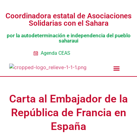
Coordinadora estatal de Asociaciones
Solidarias con el Sahara
por la autodeterminación e independencia del pueblo
saharaui
Agenda CEAS
Noticias Entidades
Prensa y Recursos
Vacaciones en Paz
Presos políticos
Todos los artículos
Intranet de CEAS-Sahara
Carta al Embajador de la
República de Francia en
España