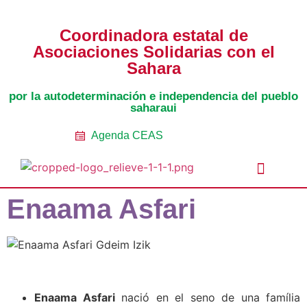
Coordinadora estatal de
Asociaciones Solidarias con el
Sahara
por la autodeterminación e independencia del pueblo
saharaui
Agenda CEAS
Enaama Asfari
Noticias Entidades
Prensa y Recursos
Vacaciones en Paz
Presos políticos
Todos los artículos
Intranet de CEAS-Sahara
Enaama Asfari
nació en el seno de una família