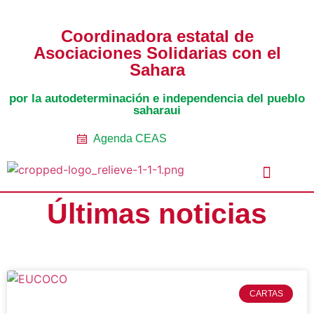
Coordinadora estatal de
Asociaciones Solidarias con el
Sahara
por la autodeterminación e independencia del pueblo
saharaui
Agenda CEAS
Últimas noticias
Noticias Entidades
Prensa y Recursos
Vacaciones en Paz
Presos políticos
Todos los artículos
Intranet de CEAS-Sahara
CARTAS