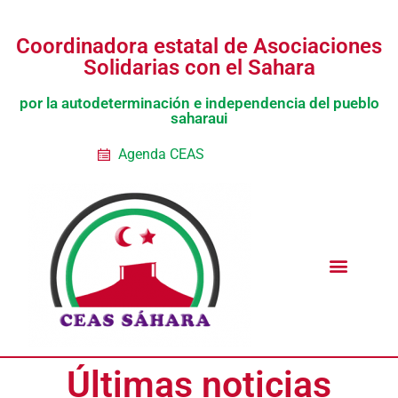
Coordinadora estatal de Asociaciones
Solidarias con el Sahara
por la autodeterminación e independencia del pueblo
saharaui
Agenda CEAS
Noticias Entidades
Prensa y Recursos
Vacaciones en Paz
Presos políticos
Todos los artículos
Intranet de CEAS-Sahara
Últimas noticias