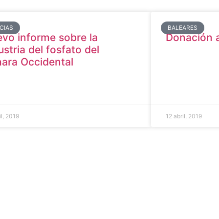
CIAS
BALEARES
vo informe sobre la
Donación 
ustria del fosfato del
ara Occidental
il, 2019
12 abril, 2019