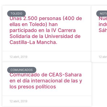
TOLEDO
NOTI
Unas 2.500 personas (400 de
Nue
ellas en Toledo) han
ind
participado en la IV Carrera
Sáh
Solidaria de la Universidad de
Castilla-La Mancha.
12 abril, 2019
12 abr
COMUNICADOS
Comunicado de CEAS-Sahara
en el día internacional de las y
los presos políticos
12 abril, 2019