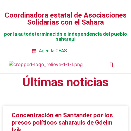
Coordinadora estatal de Asociaciones
Solidarias con el Sahara
por la autodeterminación e independencia del pueblo
saharaui
Agenda CEAS
Últimas noticias
Noticias Entidades
Prensa y Recursos
Vacaciones en Paz
Presos políticos
Todos los artículos
Intranet de CEAS-Sahara
Concentración en Santander por los
presos políticos saharauis de Gdeim
Izik