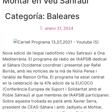
Mohtar en Veu Sahrauí
Categoría:
Baleares
enero 31, 2024
Nova edició de l’espai radiofònic «Veu Sahrauí» a Ona
Mediterrània. El programa de ràdio de l’AAPSIB dedicat
al Sàhara Occidental coordinat i presentat per Rafel
Borràs, amb les notícies de la mà de Núria Perea i
l’anàlisi de Ramon Orfila. El programa ha estat centrat
en la celebració de la 47è edició de la EUCOCO
(Conferència Europea de Suport i Solidaritat amb el
Poble Sahrauí) al que membres de l’AAPSIB participaren.
Sobre aquesta trobada es parlà amb Xavier Serra,
president de CEAS-Sàhara i amb Jadiyetu el Mohtar,