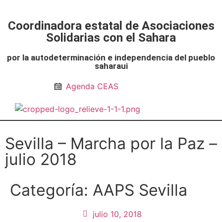
Coordinadora estatal de Asociaciones
Solidarias con el Sahara
por la autodeterminación e independencia del pueblo
saharaui
Agenda CEAS
Noticias Entidades
Prensa y Recursos
Vacaciones en Paz
Presos políticos
Todos los artículos
Intranet de CEAS-Sahara
Sevilla – Marcha por la Paz –
julio 2018
Categoría:
AAPS Sevilla
julio 10, 2018