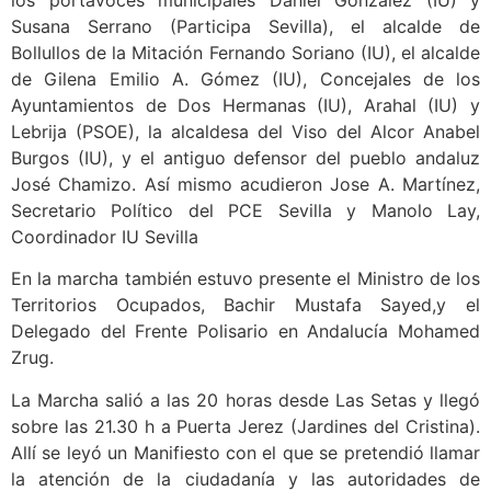
los portavoces municipales Daniel González (IU) y
Susana Serrano (Participa Sevilla), el alcalde de
Bollullos de la Mitación Fernando Soriano (IU), el alcalde
de Gilena Emilio A. Gómez (IU), Concejales de los
Ayuntamientos de Dos Hermanas (IU), Arahal (IU) y
Lebrija (PSOE), la alcaldesa del Viso del Alcor Anabel
Burgos (IU), y el antiguo defensor del pueblo andaluz
José Chamizo. Así mismo acudieron Jose A. Martínez,
Secretario Político del PCE Sevilla y Manolo Lay,
Coordinador IU Sevilla
En la marcha también estuvo presente el Ministro de los
Territorios Ocupados, Bachir Mustafa Sayed,y el
Delegado del Frente Polisario en Andalucía Mohamed
Zrug.
La Marcha salió a las 20 horas desde Las Setas y llegó
sobre las 21.30 h a Puerta Jerez (Jardines del Cristina).
Allí se leyó un Manifiesto con el que se pretendió llamar
la atención de la ciudadanía y las autoridades de