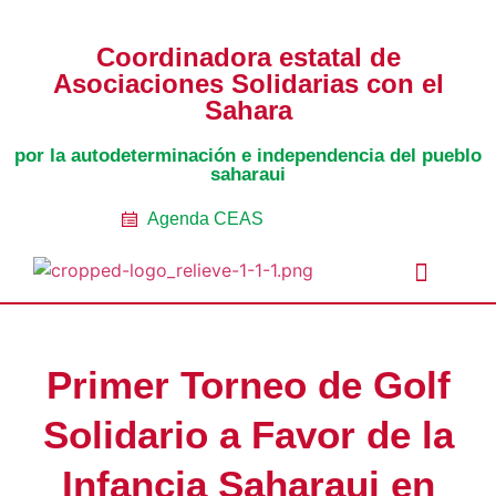
Coordinadora estatal de
Asociaciones Solidarias con el
Sahara
por la autodeterminación e independencia del pueblo
saharaui
Agenda CEAS
Noticias Entidades
Prensa y Recursos
Vacaciones en Paz
Presos políticos
Todos los artículos
Intranet de CEAS-Sahara
Primer Torneo de Golf
Solidario a Favor de la
Infancia Saharaui en