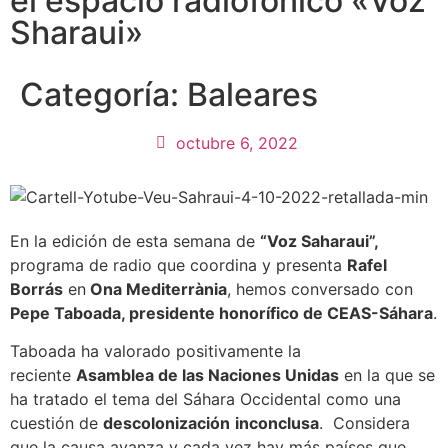
el espacio radiofónico «Voz
Sharaui»
Categoría:
Baleares
octubre 6, 2022
En la edición de esta semana de
“Voz Saharaui”,
programa de radio que coordina y presenta
Rafel
Borrás
en
Ona Mediterrània
, hemos conversado con
Pepe Taboada, presidente honorífico de CEAS-Sáhara
.
Taboada ha valorado positivamente la
reciente
Asamblea de las Naciones Unidas
en la que se
ha tratado el tema del Sáhara Occidental como una
cuestión de
descolonización
inconclusa
. Considera
que la causa avanza y cada vez hay más países que