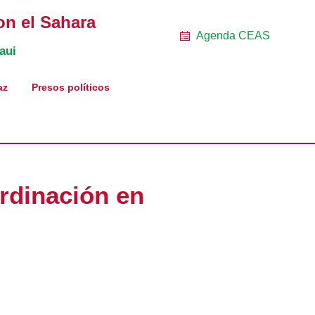
on el Sahara
Agenda CEAS
aui
az
Presos políticos
rdinación en