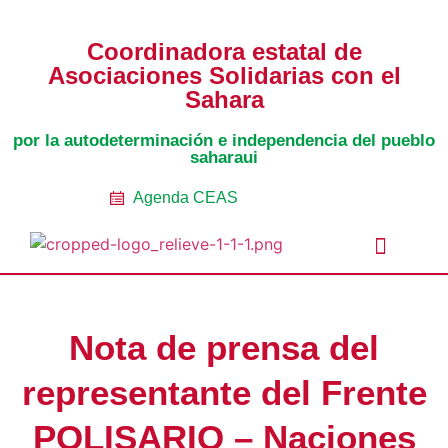
Coordinadora estatal de
Asociaciones Solidarias con el
Sahara
por la autodeterminación e independencia del pueblo
saharaui
Agenda CEAS
Noticias Entidades
Prensa y Recursos
Vacaciones en Paz
Presos políticos
Todos los artículos
Intranet de CEAS-Sahara
Nota de prensa del
representante del Frente
POLISARIO – Naciones