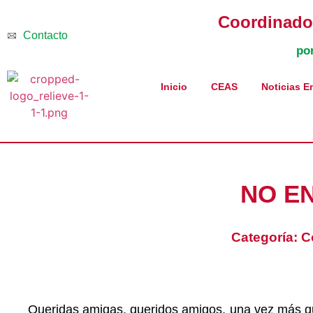
Coordinador
Contacto
po
Inicio
CEAS
Noticias E
NO E
Categoría:
C
Queridas amigas, queridos amigos, una vez más