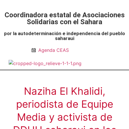
Coordinadora estatal de Asociaciones
Solidarias con el Sahara
por la autodeterminación e independencia del pueblo
saharaui
Agenda CEAS
Noticias Entidades
Prensa y Recursos
Vacaciones en Paz
Presos políticos
Todos los artículos
Intranet de CEAS-Sahara
Naziha El Khalidi,
periodista de Equipe
Media y activista de