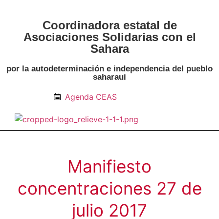
Coordinadora estatal de
Asociaciones Solidarias con el
Sahara
por la autodeterminación e independencia del pueblo
saharaui
Agenda CEAS
Noticias Entidades
Prensa y Recursos
Vacaciones en Paz
Presos políticos
Todos los artículos
Intranet de CEAS-Sahara
Manifiesto
concentraciones 27 de
julio 2017