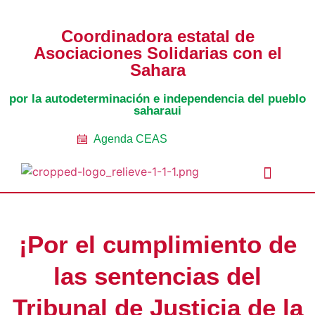
Coordinadora estatal de
Asociaciones Solidarias con el
Sahara
por la autodeterminación e independencia del pueblo
saharaui
Agenda CEAS
Noticias Entidades
Prensa y Recursos
Vacaciones en Paz
Presos políticos
Todos los artículos
Intranet de CEAS-Sahara
¡Por el cumplimiento de
las sentencias del
Tribunal de Justicia de la