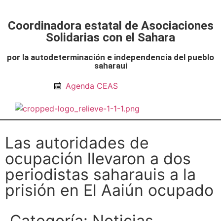
Coordinadora estatal de Asociaciones
Solidarias con el Sahara
por la autodeterminación e independencia del pueblo
saharaui
Agenda CEAS
Noticias Entidades
Prensa y Recursos
Vacaciones en Paz
Presos políticos
Todos los artículos
Intranet de CEAS-Sahara
Las autoridades de
ocupación llevaron a dos
periodistas saharauis a la
prisión en El Aaiún ocupado
Categoría:
Noticias