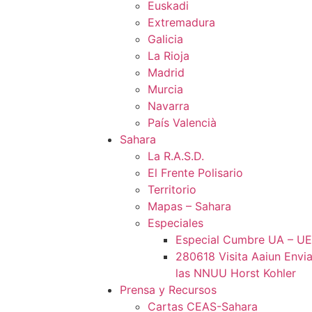
Euskadi
Extremadura
Galicia
La Rioja
Madrid
Murcia
Navarra
País Valencià
Sahara
La R.A.S.D.
El Frente Polisario
Territorio
Mapas – Sahara
Especiales
Especial Cumbre UA – UE
280618 Visita Aaiun Envia
las NNUU Horst Kohler
Prensa y Recursos
Cartas CEAS-Sahara