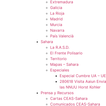
Extremadura
Galicia
La Rioja
Madrid
Murcia
Navarra
País Valencià
Sahara
La R.A.S.D.
El Frente Polisario
Territorio
Mapas – Sahara
Especiales
Especial Cumbre UA – UE
280618 Visita Aaiun Envia
las NNUU Horst Kohler
Prensa y Recursos
Cartas CEAS-Sahara
Comunicados CEAS-Sahara