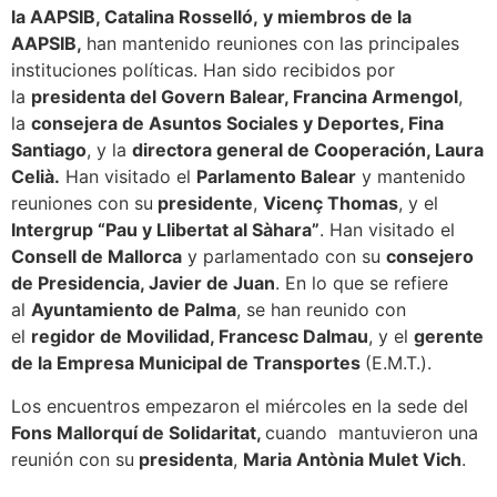
la AAPSIB
,
Catalina Rossell
ó,
y miembros de la
AAPSIB,
han mantenido reuniones con las principales
instituciones políticas. Han sido recibidos por
la
presidenta del Govern Balear, Francina Armengol
,
la
consejera de Asuntos Sociales y Deportes, Fina
Santiago
, y la
directora general de Cooperación, Laura
Celi
à
.
Han visitado el
Parlamento Balear
y mantenido
reuniones con su
presidente
,
Vicenç Thomas
, y el
Intergrup “Pau y Llibertat al Sàhara”
. Han visitado el
Consell de Mallorca
y parlamentado con su
consejero
de Presidencia, Javier de Juan
. En lo que se refiere
al
Ayuntamiento de Palma
, se han reunido con
el
regidor de Movilidad, Francesc Dalmau
, y el
gerente
de la E
mpresa
M
unicipal de Transportes
(E.M.T.).
Los encuentros empezaron el miércoles en la sede del
Fons Mallorquí de Solidaritat
,
cuando mantuvieron una
reunión con su
presidenta
,
Maria Antònia Mulet Vich
.