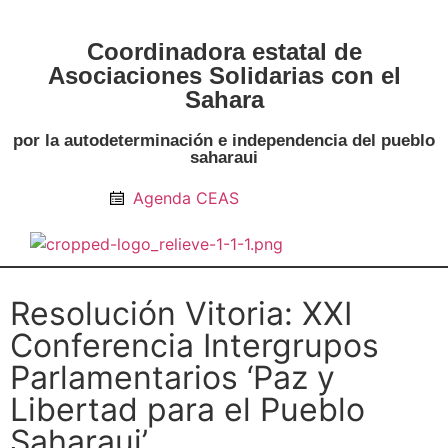
Coordinadora estatal de
Asociaciones Solidarias con el
Sahara
por la autodeterminación e independencia del pueblo
saharaui
Agenda CEAS
Noticias Entidades
Prensa y Recursos
Vacaciones en Paz
Presos políticos
Todos los artículos
Intranet de CEAS-Sahara
Resolución Vitoria: XXI
Conferencia Intergrupos
Parlamentarios ‘Paz y
Libertad para el Pueblo
Saharaui’