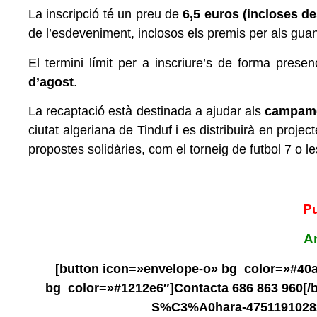
La inscripció té un preu de
6,5 euros
(incloses d
de l’esdeveniment, inclosos els premis per als gu
El termini límit per a inscriure’s de forma presen
d’agost
.
La recaptació està destinada a ajudar als
campame
ciutat algeriana de Tinduf i es distribuirà en proje
propostes solidàries, com el torneig de futbol 7 o 
Pu
An
[button icon=»envelope-o» bg_color=»#40
bg_color=»#1212e6″]Contacta 686 863 960[/
S%C3%A0hara-475119102821