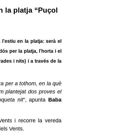
n la platja “Puçol
estiu en la platja: serà el
 per la platja, l’horta i el
es i nits) i a través de la
ra per a tothom, en la què
m plantejat dos proves el
queta nit
”, apunta
Baba
ents i recorre la vereda
dels Vents.