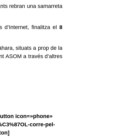
pants rebran una samarreta
d’Internet, finalitza el
8
hara, situats a prop de la
fent ASOM a través d’altres
button icon=»phone»
U%C3%87OL-corre-pel-
ton]