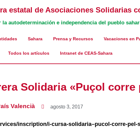
a estatal de Asociaciones Solidarias c
r la autodeterminación e independencia del pueblo sahar
ntidades
Sahara
Prensa y Recursos
Vacaciones en P
Todos los artículos
Intranet de CEAS-Sahara
rrera Solidaria «Puçol corre
aís Valencià
agosto 3, 2017
vices/inscription/i-cursa-solidaria–pucol-corre-pe