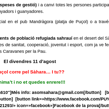
espeses de gestió)
i a canvi totes les persones partici
anyadors i guanyadores.
cial en el pub Mandràgora (platja de Puçol) o a través 
nts de població refugiada sahrauí
en el desert del Sà
ctes de sanitat, cooperació, joventut i esport, com ja ve 
les Caravanes per la Pau.
El divendres 11 d’agost
çol corre pel Sàhara… I tu??
ima’t i no et quedes enrere!!!
a610″]Més info: asomsahara@gmail.com[/button] [
button] [button link=»https://www.facebook.com/P
293/» icon=»facebook»]Facebook de la prova[/but