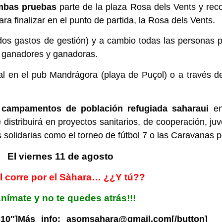
ambas pruebas
parte de la plaza Rosa dels Vents y rec
ra finalizar en el punto de partida, la Rosa dels Vents.
idos gastos de gestión) y a cambio todas las personas p
os ganadores y ganadoras.
al en el pub Mandrágora (playa de Puçol) o a través de 
s
campamentos de población refugiada saharaui
en
e distribuirá en proyectos sanitarios, de cooperación, j
solidarias como el torneo de fútbol 7 o las Caravanas p
El viernes 11 de agosto
l corre por el Sàhara… ¿¿Y tú??
Anímate y no te quedes atrás!!!
610″]Más info: asomsahara@gmail.com[/button]