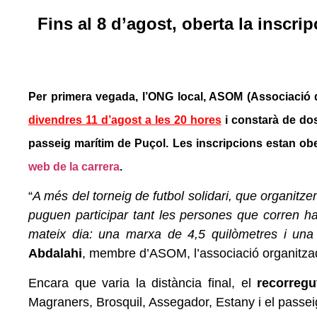
Fins al 8 d’agost, oberta la inscrip
Per primera vegada, l’ONG local, ASOM (Associació de 
divendres 11 d’agost a les 20 hores
i constarà de dos 
passeig marítim de Puçol. Les inscripcions estan ober
web de la carrera
.
“
A més del torneig de futbol solidari, que organit
puguen participar tant les persones que corren h
mateix dia: una marxa de 4,5 quilòmetres i una 
Abdalahi
, membre d’ASOM, l’associació organitza
Encara que varia la distància final, el
recorreg
Magraners, Brosquil, Assegador, Estany i el passeig 