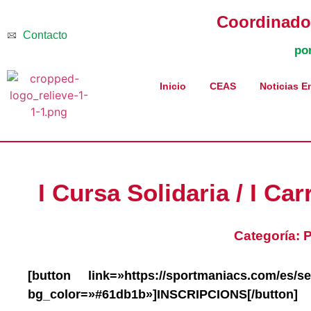
Coordinador
Contacto
po
Inicio
CEAS
Noticias E
I Cursa Solidaria / I Ca
Categoría:
P
[button link=»https://sportmaniacs.com/es/ser
bg_color=»#61db1b»]INSCRIPCIONS[/button]