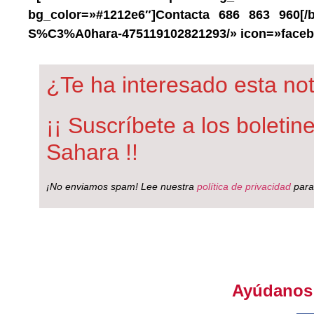
bg_color=»#1212e6″]Contacta 686 863 960[/
S%C3%A0hara-475119102821293/» icon=»facebo
¿Te ha interesado esta not
¡¡ Suscríbete a los boleti
Sahara !!
¡No enviamos spam! Lee nuestra
política de privacidad
para
Ayúdanos a