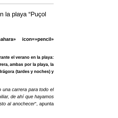
en la playa “Puçol
l-sahara» icon=»pencil»
ante el verano en la playa:
era, ambas por la playa, la
drágora (tardes y noches) y
 una carrera para todo el
iliar, de ahí que hayamos
sto al anochecer
”, apunta