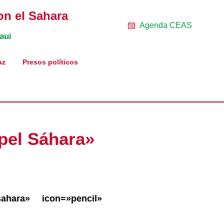
on el Sahara
Agenda CEAS
aui
az
Presos políticos
 pel Sáhara»
l-sahara» icon=»pencil»