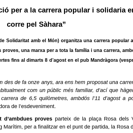
ció per a la carrera popular i solidaria
e
corre pel Sàhara”
Solidaritat amb el Món) organitza una carrera popular a l’
proves, una marxa per a tota la família i una carrera, ambdós
tes fins al dimarts 8 d’agost en el pub Mandràgora (vesprad
zem des de fa onze anys, ara ens hem proposat una carre
abitualment com un públic més familiar, d’ací que hàge
carrera de 6,5 quilòmetres, ambdós l’11 d’agost a po
dora de l’esdeveniment.
ut d’ambdues proves
parteix de la plaça Rosa dels V
Marítim, per a finalitzar en el punt de partida, la Rosa 