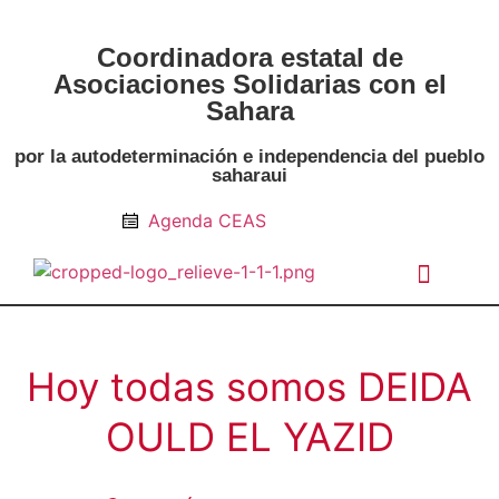
Coordinadora estatal de
Asociaciones Solidarias con el
Sahara
por la autodeterminación e independencia del pueblo
saharaui
Agenda CEAS
Noticias Entidades
Prensa y Recursos
Vacaciones en Paz
Presos políticos
Todos los artículos
Intranet de CEAS-Sahara
Hoy todas somos DEIDA
OULD EL YAZID