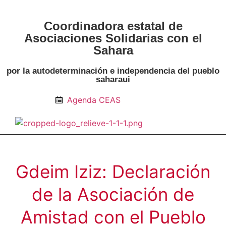
Coordinadora estatal de
Asociaciones Solidarias con el
Sahara
por la autodeterminación e independencia del pueblo
saharaui
Agenda CEAS
Noticias Entidades
Prensa y Recursos
Vacaciones en Paz
Presos políticos
Todos los artículos
Intranet de CEAS-Sahara
Gdeim Iziz: Declaración
de la Asociación de
Amistad con el Pueblo