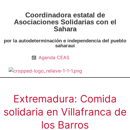
Coordinadora estatal de
Asociaciones Solidarias con el
Sahara
por la autodeterminación e independencia del pueblo
saharaui
Agenda CEAS
Noticias Entidades
Prensa y Recursos
Vacaciones en Paz
Presos políticos
Todos los artículos
Intranet de CEAS-Sahara
Extremadura: Comida
solidaria en Villafranca de
los Barros