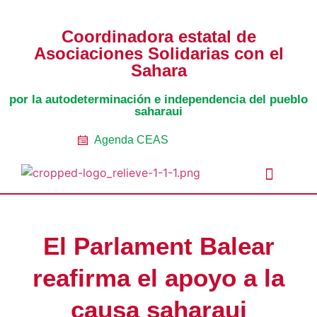
Coordinadora estatal de
Asociaciones Solidarias con el
Sahara
por la autodeterminación e independencia del pueblo
saharaui
Agenda CEAS
Noticias Entidades
Prensa y Recursos
Vacaciones en Paz
Presos políticos
Todos los artículos
Intranet de CEAS-Sahara
El Parlament Balear
reafirma el apoyo a la
causa saharaui