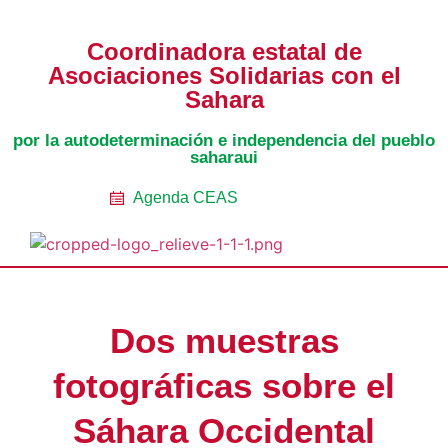
Coordinadora estatal de
Asociaciones Solidarias con el
Sahara
por la autodeterminación e independencia del pueblo
saharaui
Agenda CEAS
Noticias Entidades
Prensa y Recursos
Vacaciones en Paz
Presos políticos
Todos los artículos
Intranet de CEAS-Sahara
Dos muestras
fotográficas sobre el
Sáhara Occidental