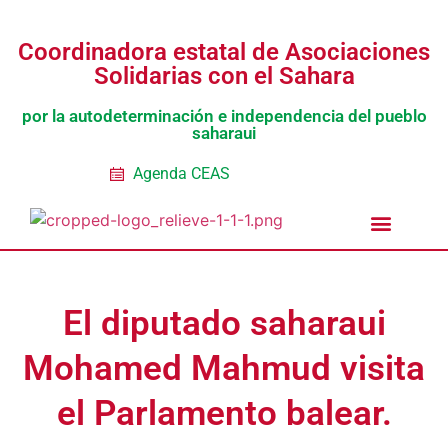
Coordinadora estatal de Asociaciones
Solidarias con el Sahara
por la autodeterminación e independencia del pueblo
saharaui
Agenda CEAS
Noticias Entidades
Prensa y Recursos
Vacaciones en Paz
Presos políticos
Todos los artículos
Intranet de CEAS-Sahara
El diputado saharaui
Mohamed Mahmud visita
el Parlamento balear.