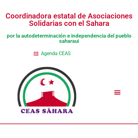
Coordinadora estatal de Asociaciones
Solidarias con el Sahara
por la autodeterminación e independencia del pueblo
saharaui
Agenda CEAS
Noticias Entidades
Prensa y Recursos
Vacaciones en Paz
Presos políticos
Todos los artículos
Intranet de CEAS-Sahara