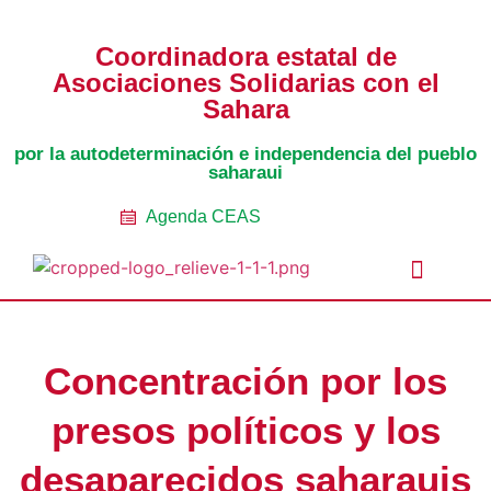
Coordinadora estatal de
Asociaciones Solidarias con el
Sahara
por la autodeterminación e independencia del pueblo
saharaui
Agenda CEAS
Noticias Entidades
Prensa y Recursos
Vacaciones en Paz
Presos políticos
Todos los artículos
Intranet de CEAS-Sahara
Concentración por los
presos políticos y los
desaparecidos saharauis