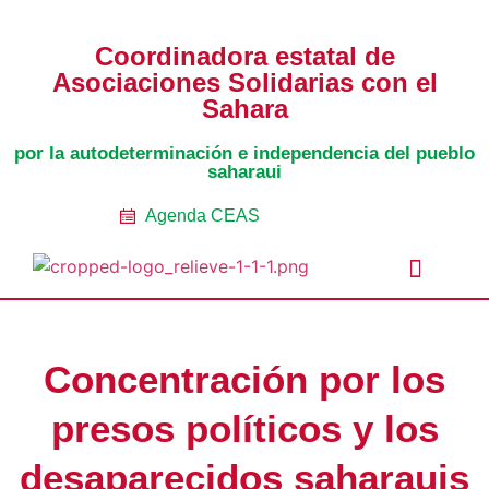
Coordinadora estatal de
Asociaciones Solidarias con el
Sahara
por la autodeterminación e independencia del pueblo
saharaui
Agenda CEAS
Noticias Entidades
Prensa y Recursos
Vacaciones en Paz
Presos políticos
Todos los artículos
Intranet de CEAS-Sahara
Concentración por los
presos políticos y los
desaparecidos saharauis