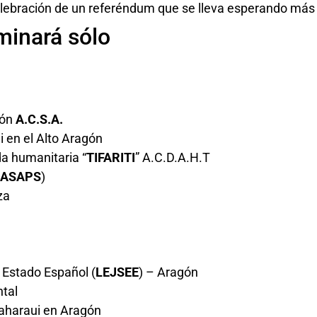
 celebración de un referéndum que se lleva esperando más
minará sólo
gón
A.C.S.A.
 en el Alto Aragón
da humanitaria “
TIFARITI
” A.C.D.A.H.T
ASAPS
)
za
 Estado Español (
LEJSEE
) – Aragón
tal
saharaui en Aragón