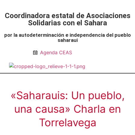
Coordinadora estatal de Asociaciones
Solidarias con el Sahara
por la autodeterminación e independencia del pueblo
saharaui
Agenda CEAS
Noticias Entidades
Prensa y Recursos
Vacaciones en Paz
Presos políticos
Todos los artículos
Intranet de CEAS-Sahara
«Saharauis: Un pueblo,
una causa» Charla en
Torrelavega