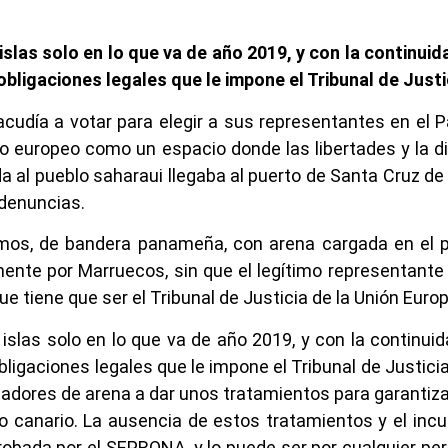
islas solo en lo que va de año 2019, y con la continui
bligaciones legales que le impone el Tribunal de Justi
acudía a votar para elegir a sus representantes en el 
to europeo como un espacio donde las libertades y la d
l pueblo saharaui llegaba al puerto de Santa Cruz de T
 denuncias.
imos, de bandera panameña, con arena cargada en el pu
mente por Marruecos, sin que el legítimo representante
ue tiene que ser el Tribunal de Justicia de la Unión Euro
islas solo en lo que va de año 2019, y con la continui
igaciones legales que le impone el Tribunal de Justicia
tadores de arena a dar unos tratamientos para garantiza
 canario. La ausencia de estos tratamientos y el incu
probada por el SEPRONA, y lo puede ser por cualquier p