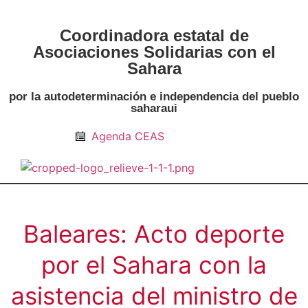
Coordinadora estatal de
Asociaciones Solidarias con el
Sahara
por la autodeterminación e independencia del pueblo
saharaui
Agenda CEAS
Noticias Entidades
Prensa y Recursos
Vacaciones en Paz
Presos políticos
Todos los artículos
Intranet de CEAS-Sahara
Baleares: Acto deporte
por el Sahara con la
asistencia del ministro de