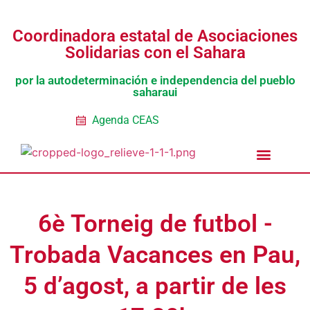
Coordinadora estatal de Asociaciones
Solidarias con el Sahara
por la autodeterminación e independencia del pueblo
saharaui
Agenda CEAS
Noticias Entidades
Prensa y Recursos
Vacaciones en Paz
Presos políticos
Todos los artículos
Intranet de CEAS-Sahara
6è Torneig de futbol -
Trobada Vacances en Pau,
5 d’agost, a partir de les