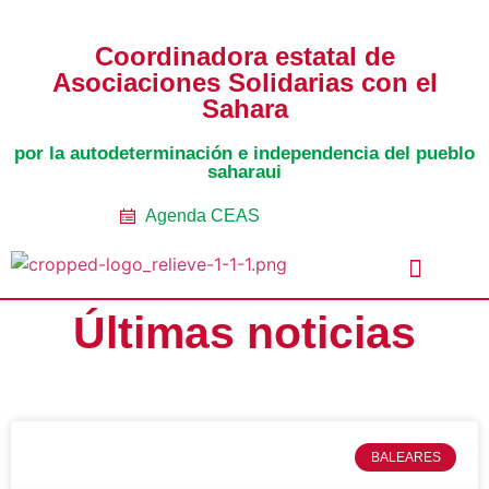
Coordinadora estatal de
Asociaciones Solidarias con el
Sahara
por la autodeterminación e independencia del pueblo
saharaui
Agenda CEAS
Últimas noticias
Noticias Entidades
Prensa y Recursos
Vacaciones en Paz
Presos políticos
Todos los artículos
Intranet de CEAS-Sahara
BALEARES