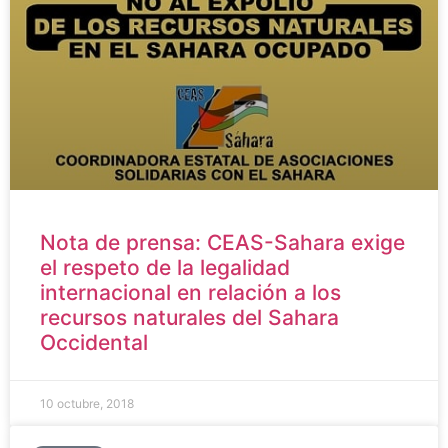
Nota de prensa: CEAS-Sahara exige
el respeto de la legalidad
internacional en relación a los
recursos naturales del Sahara
Occidental
10 octubre, 2018