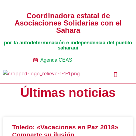
Coordinadora estatal de
Asociaciones Solidarias con el
Sahara
por la autodeterminación e independencia del pueblo
saharaui
Agenda CEAS
Últimas noticias
Noticias Entidades
Prensa y Recursos
Vacaciones en Paz
Presos políticos
Todos los artículos
Intranet de CEAS-Sahara
Toledo: «Vacaciones en Paz 2018»
Comparte su ilusión