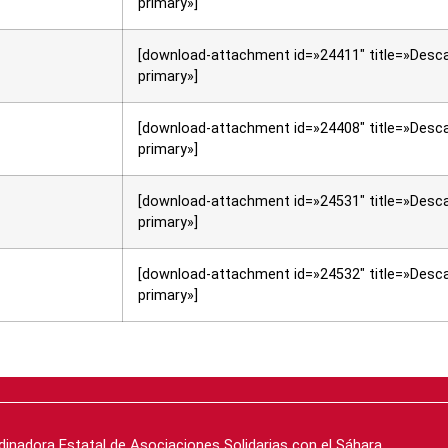
primary»]
[download-attachment id=»24411″ title=»Desca
primary»]
[download-attachment id=»24408″ title=»Desca
primary»]
[download-attachment id=»24531″ title=»Desca
primary»]
[download-attachment id=»24532″ title=»Desca
primary»]
inadora Estatal de Asociaciones Solidarias con el Sáhara