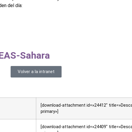
den del día:
 CEAS-Sahara
Volver a la intranet
[download-attachment id=»24412″ title=»Desca
primary»]
[download-attachment id=»24409″ title=»Desca